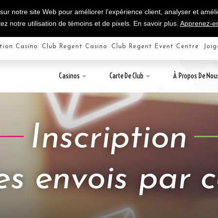
sur notre site Web pour améliorer l’expérience client, analyser et améli
z notre utilisation de témoins et de pixels. En savoir plus.
Apprenez-e
ation Casino
Club Regent Casino
Club Regent Event Centre
Joig
Casinos
Carte De Club
À Propos De Nou
Inscription
es envois par c