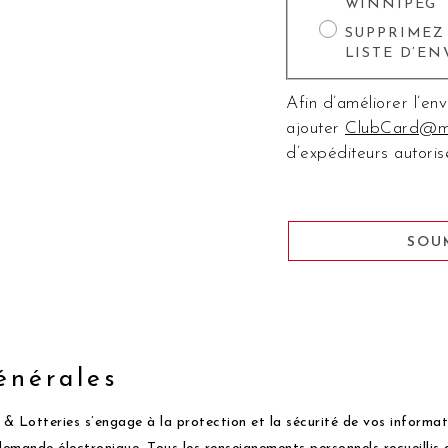
WINNIPEG
SUPPRIMEZ
LISTE D’EN
Afin d’améliorer l’env
ajouter
ClubCard@mb
d’expéditeurs autoris
SOU
énérales
Lotteries s’engage à la protection et la sécurité de vos informatio