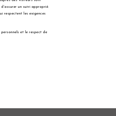
auprès des visiteurs sont
d’assurer un suivi approprié.
ui respectent les exigences
personnels et le respect de