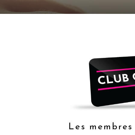
Les membres 