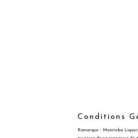
Conditions G
Remarque - Manitoba Liquor & 