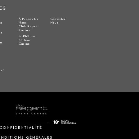
EG
À Propos De
Contactez
La
Nous
Nous
Club Regent
Casino
ur
McPhillips
Station
ur
Casino
eur
CONFIDENTIALITÉ
NDITIONS GÉNÉRALES