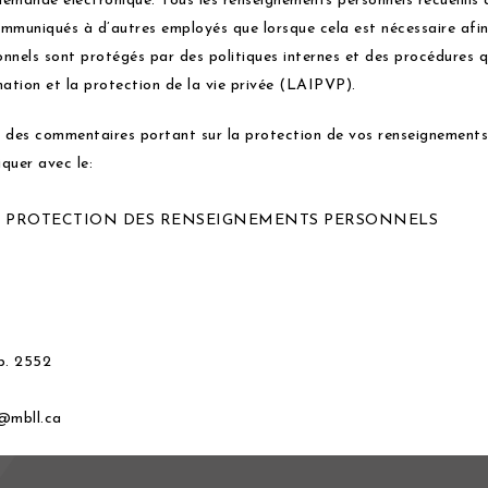
emande électronique. Tous les renseignements personnels recueillis 
mmuniqués à d’autres employés que lorsque cela est nécessaire afin 
nnels sont protégés par des politiques internes et des procédures q
rmation et la protection de la vie privée (LAIPVP).
u des commentaires portant sur la protection de vos renseignements 
iquer avec le:
 PROTECTION DES RENSEIGNEMENTS PERSONNELS
p. 2552
e@mbll.ca