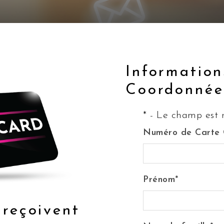
Information
Coordonnée
* - Le champ est 
Numéro de Carte 
Prénom*
reçoivent