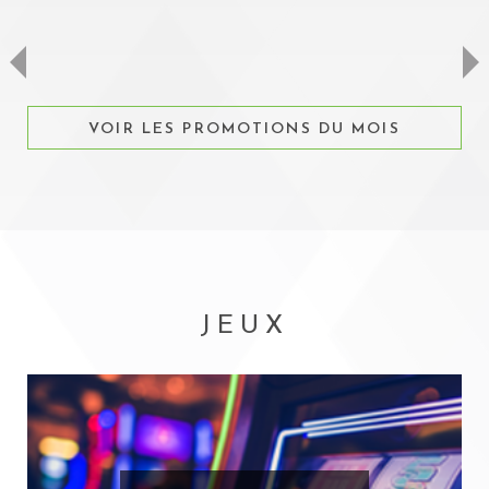
JOURNÉE DES AÎNÉS
LE 1ER MARDI DU MOIS
L
VOIR LES PROMOTIONS DU MOIS
JEUX