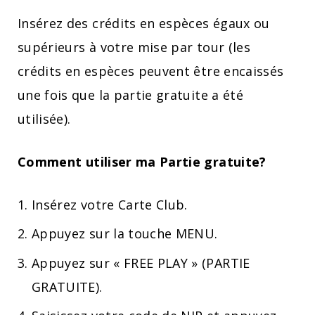
Insérez des crédits en espèces égaux ou
supérieurs à votre mise par tour (les
crédits en espèces peuvent être encaissés
une fois que la partie gratuite a été
utilisée).
Comment utiliser ma Partie gratuite?
Insérez votre Carte Club.
Appuyez sur la touche MENU.
Appuyez sur « FREE PLAY » (PARTIE
GRATUITE).