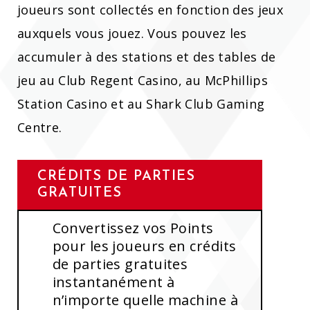
joueurs sont collectés en fonction des jeux
auxquels vous jouez. Vous pouvez les
accumuler à des stations et des tables de
jeu au Club Regent Casino, au McPhillips
Station Casino et au Shark Club Gaming
Centre.
CRÉDITS DE PARTIES
GRATUITES
Convertissez vos Points
pour les joueurs en crédits
de parties gratuites
instantanément à
n’importe quelle machine à