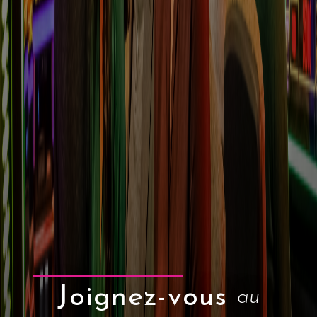
Joignez-vous
au