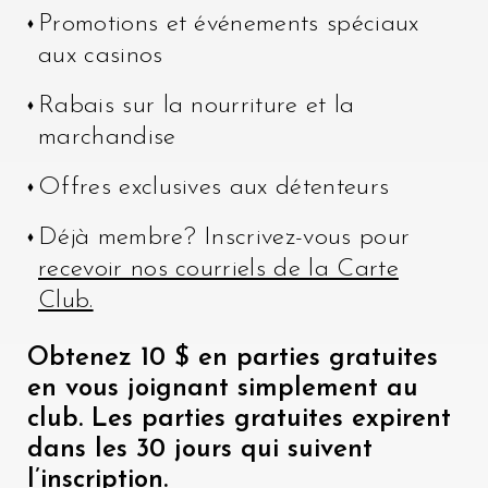
Promotions et événements spéciaux
aux casinos
Rabais sur la nourriture et la
marchandise
Offres exclusives aux détenteurs
Déjà membre? Inscrivez-vous pour
recevoir nos courriels de la Carte
Club.
Obtenez 10 $ en parties gratuites
en vous joignant simplement au
club. Les parties gratuites expirent
dans les 30 jours qui suivent
l’inscription.