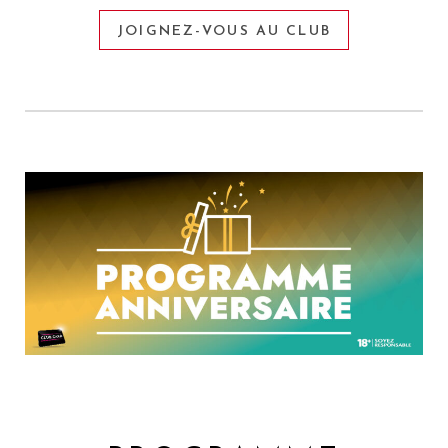
JOIGNEZ-VOUS AU CLUB