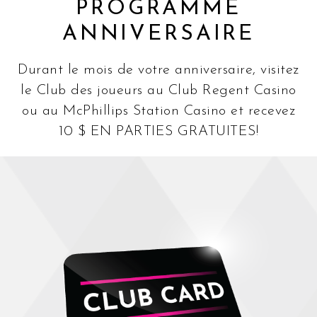
PROGRAMME
ANNIVERSAIRE
Durant le mois de votre anniversaire, visitez
le Club des joueurs au Club Regent Casino
ou au McPhillips Station Casino et recevez
10 $ EN PARTIES GRATUITES!