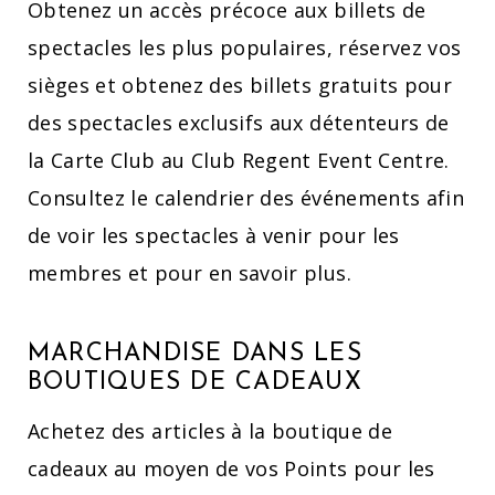
Obtenez un accès précoce aux billets de
spectacles les plus populaires, réservez vos
sièges et obtenez des billets gratuits pour
des spectacles exclusifs aux détenteurs de
la Carte Club au Club Regent Event Centre.
Consultez le calendrier des événements afin
de voir les spectacles à venir pour les
membres et pour en savoir plus.
MARCHANDISE DANS LES
BOUTIQUES DE CADEAUX
Achetez des articles à la boutique de
cadeaux au moyen de vos Points pour les