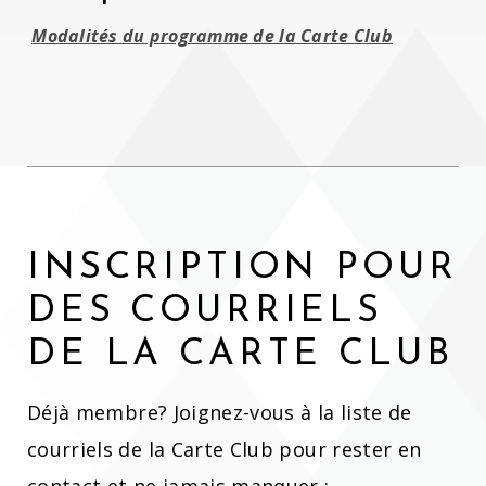
Modalités du programme de la Carte Club
INSCRIPTION POUR
DES COURRIELS
DE LA CARTE CLUB
Déjà membre? Joignez-vous à la liste de
courriels de la Carte Club pour rester en