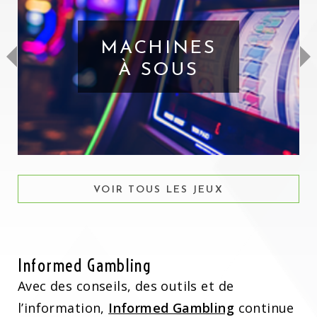
MACHINES
À SOUS
VOIR TOUS LES JEUX
Informed Gambling
Avec des conseils, des outils et de
l’information,
Informed Gambling
continue