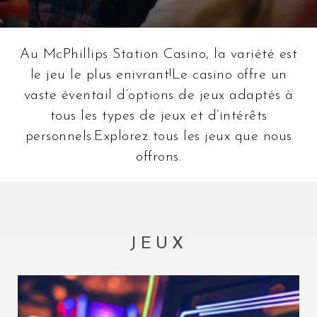
Au McPhillips Station Casino, la variété est
le jeu le plus enivrant!Le casino offre un
vaste éventail d’options de jeux adaptés à
tous les types de jeux et d’intérêts
personnels.Explorez tous les jeux que nous
offrons.
JEUX