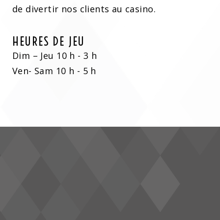
de divertir nos clients au casino.
HEURES DE JEU
Dim – Jeu 10 h - 3 h
Ven- Sam 10 h - 5 h