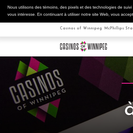
Skip to Content
Nous utilisons des témoins, des pixels et des technologies de suivi 
vous intéresse. En continuant à utiliser notre site Web, vous accepte
Casinos of Winnipeg
McPhillips St