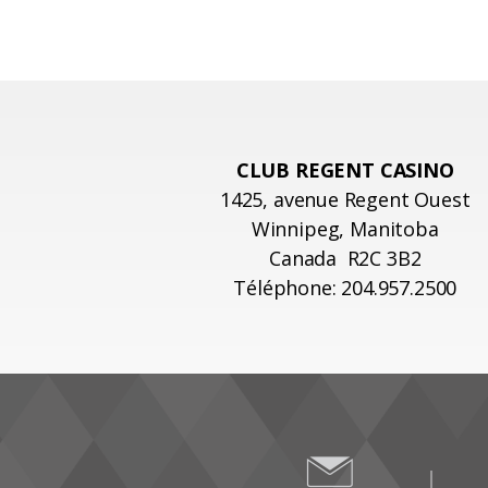
CLUB REGENT CASINO
1425, avenue Regent Ouest
Winnipeg, Manitoba
Canada R2C 3B2
Téléphone: 204.957.2500