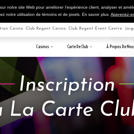
sur notre site Web pour améliorer l’expérience client, analyser et améli
z notre utilisation de témoins et de pixels. En savoir plus.
Apprenez-e
ation Casino
Club Regent Casino
Club Regent Event Centre
Joig
Casinos
Carte De Club
À Propos De Nou
Inscription
à La Carte Clu