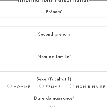
Informations Personnelles
Prénom*
Second prénom
Nom de famille*
Sexe (facultatif)
HOMME
FEMME
NON BINAIRE
Date de naissance*