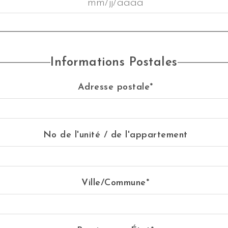
Informations Postales
Adresse postale*
No de l'unité / de l'appartement
Ville/Commune*