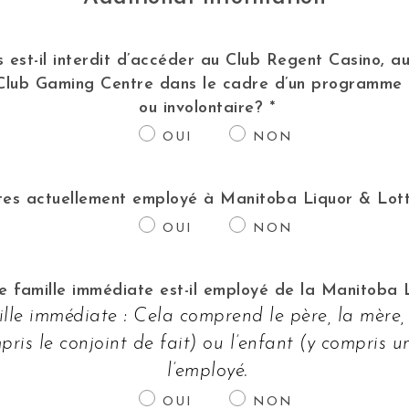
 est-il interdit d’accéder au Club Regent Casino, au
Club Gaming Centre dans le cadre d’un programme d
ou involontaire? *
OUI
NON
tes actuellement employé à Manitoba Liquor & Lott
OUI
NON
 famille immédiate est-il employé de la Manitoba L
le immédiate : Cela comprend le père, la mère, le
pris le conjoint de fait) ou l’enfant (y compris u
l’employé.
OUI
NON