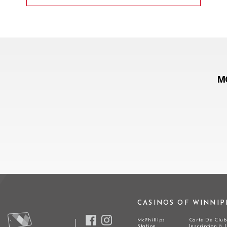
M
CASINOS OF WINNIP
McPhillips
Carte De Club
Station
Inscription à 