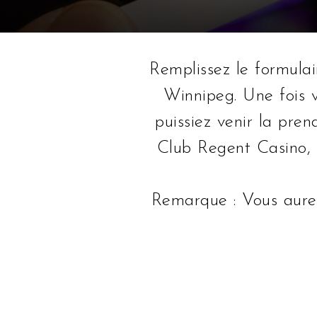
Remplissez le formulai
Winnipeg. Une fois 
puissiez venir la pre
Club Regent Casino, 
Remarque : Vous aurez